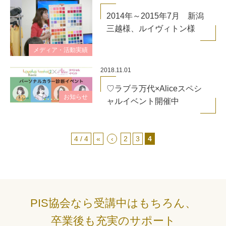
2014年～2015年7月 新潟
三越様、ルイヴィトン様
メディア・活動実績
2018.11.01
♡ラブラ万代×Aliceスペシ
お知らせ
ャルイベント開催中
4 / 4
«
‹
2
3
4
PIS協会なら受講中はもちろん、
卒業後も充実のサポート