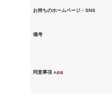
お持ちのホームページ・SNS
備考
メ
ー
同意事項
※必須
ル
ア
ド
レ
ス
住
所
講