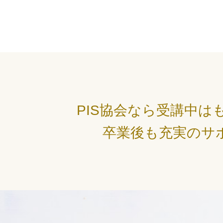
師
名
PIS協会なら受講中は
卒業後も充実のサ